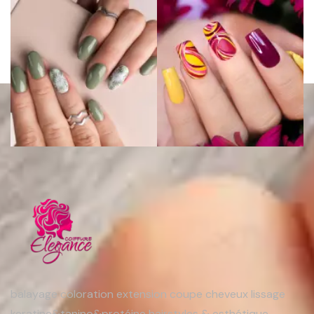
balayage coloration extension coupe cheveux lissage
keratine&tanino&protéine hairstyles & esthétique